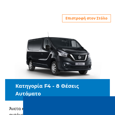
Επιστροφή στον Στόλο
Κατηγορία F4 - 8 Θέσεις
Αυτόματο
Άνετα και ευρύχωρα 8θέσια οχήματα με
αυτόματο κιβώτιο ταχυτήτων, ιδανικά για