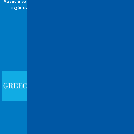
Αυτός ο ιστότοπος προστατεύεται από το reCAPTCHA και
ισχύουν
η Πολιτική Απορρήτου
και
οι Όροι Παροχής
Υπηρεσιών
της Google.
Συνδεθείτε μαζί μας
Μέλος του Ελληνικού Οργανισμού
Τουρισμού
Αριθμός Εγγραφής 0208E81000471500