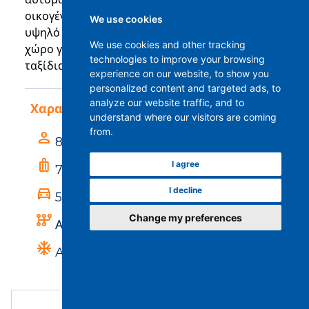
οικογένειες ή μικρές ομάδες. Προσφέρουν
We use cookies
υψηλό επίπεδο άνεσης για επιβάτες και επαρκή
We use cookies and other tracking
χώρο για αποσκευές. Ιδανική επιλογή για
technologies to improve your browsing
ταξίδια σε όλη την Ελλάδα.
experience on our website, to show you
personalized content and targeted ads, to
analyze our website traffic, and to
Χαρακτηριστικά Οχήματος
understand where our visitors are coming
from.
person
8 επιβάτες
luggage
I agree
7 αποσκευές
directions_car
I decline
5 πόρτες
auto_transmission
Change my preferences
Αυτόματα
ac_unit
Air-Condition