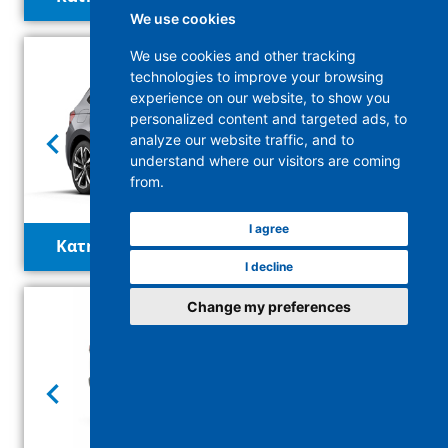
We use cookies
We use cookies and other tracking
technologies to improve your browsing
experience on our website, to show you
personalized content and targeted ads, to
chevron_left
chevron_right
analyze our website traffic, and to
understand where our visitors are coming
from.
I agree
Κατηγορία G Αυτόματο
I decline
Change my preferences
chevron_left
chevron_right